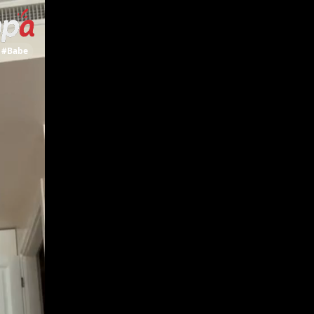
:
#Babe