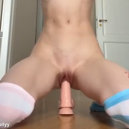
ollyy