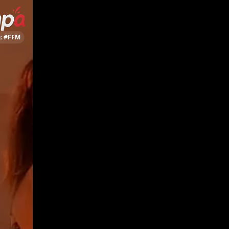
:
#FFM